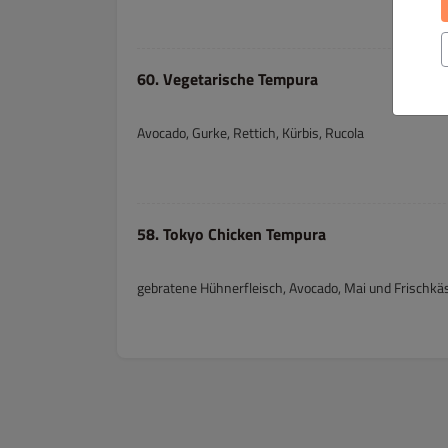
60. Vegetarische Tempura
Avocado, Gurke, Rettich, Kürbis, Rucola
58. Tokyo Chicken Tempura
gebratene Hühnerfleisch, Avocado, Mai und Frischkä