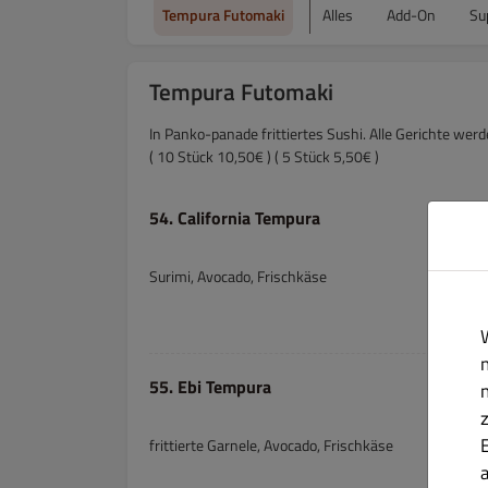
Tempura Futomaki
Alles
Add-On
Su
Tempura Futomaki
In Panko-panade frittiertes Sushi. Alle Gerichte werd
( 10 Stück 10,50€ ) ( 5 Stück 5,50€ )
54. California Tempura
Surimi, Avocado, Frischkäse
55. Ebi Tempura
frittierte Garnele, Avocado, Frischkäse