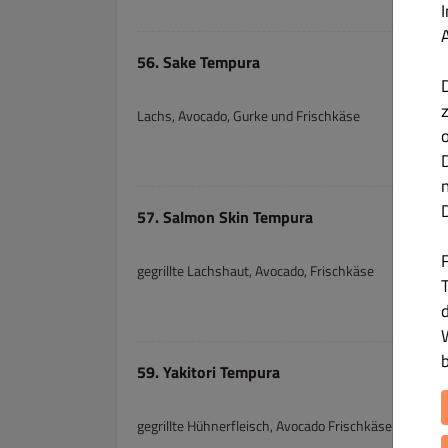
56. Sake Tempura
Lachs, Avocado, Gurke und Frischkäse
57. Salmon Skin Tempura
gegrillte Lachshaut, Avocado, Frischkäse
T
59. Yakitori Tempura
gegrillte Hühnerfleisch, Avocado Frischkäse