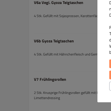
V6a Vegi. Gyoza Teigtaschen
4 Stk. Gefüllt mit Sojasprossen, Karottenfäden und P
T
V6b Gyoza Teigtaschen
4 Stk. Gefüllt mit Hähnchenfleisch und Gemüse
V7 Frühlingsrollen
2 Stk. Knusprige Frühlingsrollen gefüllt mit Hackfl
Limettendressing