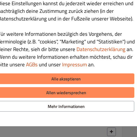
Diese Einstellungen kannst du jederzeit wieder erreichen und
€ 5.50
nachträglich deine Zustimmung zurück ziehen (in der
Datenschutzerklärung und in der Fußzeile unserer Webseite).
ilzen
Für weitere Informationen bezülgich des Vorgehens, der
erminologie (z.B. "cookies", "Marketing" und "Statistiken") und
deiner Rechte, sieh dir bitte unsere
Datenschutzerklärung
an.
€ 5.00
Wenn du weitere Informationen erhalten möchtest, schau dir
bitte unsere
AGBs
und unser
Impressum
an.
Alle akzeptieren
Allen wiedersprechen
€ 5.00
Mehr Informationen
eisch, Glasnudeln, Morcheln und Gemüse, dazu hausgemachtes