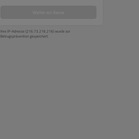
Tempura Futomaki
Spar Boxen
Hausgemachte Kaffee Series
Weiter zur Kasse
Ihre IP-Adresse (216.73.216.216) wurde zur
Betrugsprävention gespeichert.