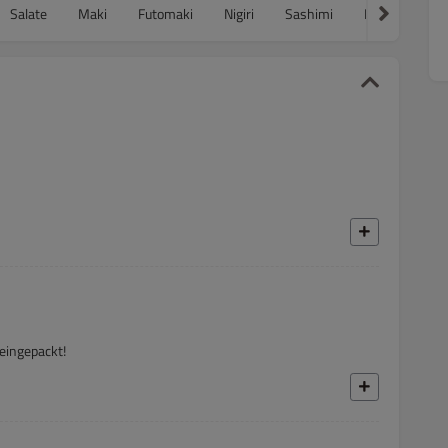
Salate
Maki
Futomaki
Nigiri
Sashimi
Inside-Out
teingepackt!