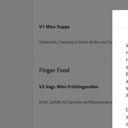
V1 Miso Suppe
Seidentofu, Seetang in Dashi-Brühe und Sojabohne
Finger Food
V5 Vegi. Mini-Frühlingsrollen
8 Stk. Gefüllt mit Gemüse und Bambussprossen