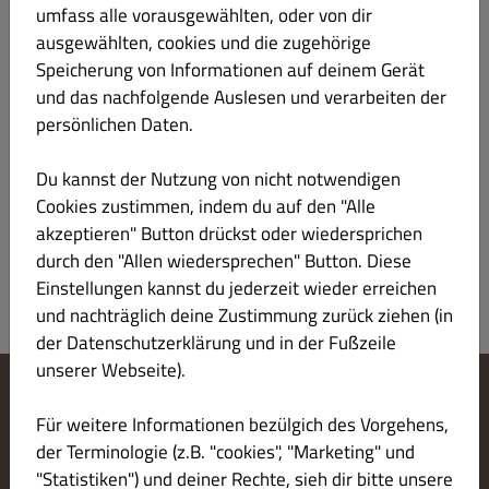
umfass alle vorausgewählten, oder von dir
Mittwoch
(11:00 - 21:00)
(11:15 - 20:45)
(11:00 - 21:00)
ausgewählten, cookies und die zugehörige
Speicherung von Informationen auf deinem Gerät
Donnerstag
(11:00 - 21:00)
(11:15 - 20:45)
(11:00 - 21:00)
und das nachfolgende Auslesen und verarbeiten der
Freitag
persönlichen Daten.
(11:00 - 21:00)
(11:15 - 20:45)
(11:00 - 21:00)
Samstag
(11:30 - 21:00)
(12:30 - 20:45)
(11:30 - 21:00)
Du kannst der Nutzung von nicht notwendigen
Cookies zustimmen, indem du auf den "Alle
Sonntag
(11:30 - 21:00)
(15:15 - 20:45)
(15:15 - 21:00)
akzeptieren" Button drückst oder wiedersprichen
durch den "Allen wiedersprechen" Button. Diese
Einstellungen kannst du jederzeit wieder erreichen
und nachträglich deine Zustimmung zurück ziehen (in
der Datenschutzerklärung und in der Fußzeile
unserer Webseite).
Cookie-Einstellungen ändern
Für weitere Informationen bezülgich des Vorgehens,
Kontaktiere uns
der Terminologie (z.B. "cookies", "Marketing" und
Datenschutzerklärung
"Statistiken") und deiner Rechte, sieh dir bitte unsere
Allgemeine Geschäftsbedingungen