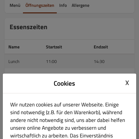
Menü
Öffnungszeiten
Info
Allergene
Essenszeiten
Name
Startzeit
Endzeit
Lunch
11:00
14:30
Öffnungszeiten
X
Cookies
Öffnungszeiten
Lieferung
Abholung
Wir nutzen cookies auf unserer Webseite. Einige
sind notwendig (z.B. für den Warenkorb), während
Montag
(11:00 - 21:00)
GESCHLOSSEN
GESCHLOSSEN
andere nicht notwendig sind, uns aber dabei helfen
unsere online Angebote zu verbessern und
Dienstag
(11:00 - 21:00)
(11:15 - 20:45)
(11:00 - 21:00)
wirtschaftlich zu arbeiten. Das Einverständnis